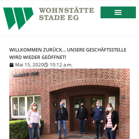
springen
BESTEHENDES MIETVERHÄLT
WILLKOMMEN ZURÜCK… UNSERE GESCHÄFTSSTELLE
WIRD WIEDER GEÖFFNET!
Mai 15, 2020
10:12 a.m.