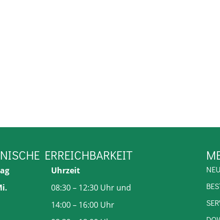
ONISCHE ERREICHBARKEIT
M
NE
ag
Uhrzeit
BES
i.
08:30 – 12:30 Uhr und
SER
14:00 – 16:00 Uhr
DO