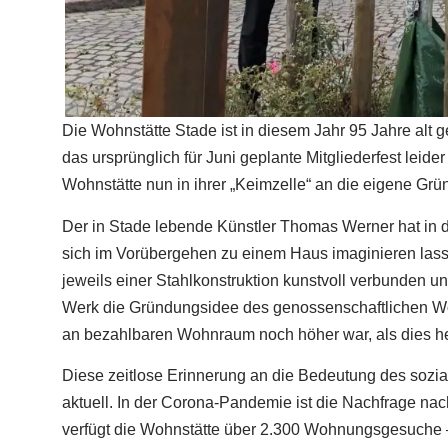
Die Wohnstätte Stade ist in diesem Jahr 95 Jahre al
das ursprünglich für Juni geplante Mitgliederfest leider
Wohnstätte nun in ihrer „Keimzelle“ an die eigene Grü
Der in Stade lebende Künstler Thomas Werner hat in der
sich im Vorübergehen zu einem Haus imaginieren lasse
jeweils einer Stahlkonstruktion kunstvoll verbunden und
Werk die Gründungsidee des genossenschaftlichen Woh
an bezahlbaren Wohnraum noch höher war, als dies heut
Diese zeitlose Erinnerung an die Bedeutung des sozi
aktuell. In der Corona-Pandemie ist die Nachfrage na
verfügt die Wohnstätte über 2.300 Wohnungsgesuche –